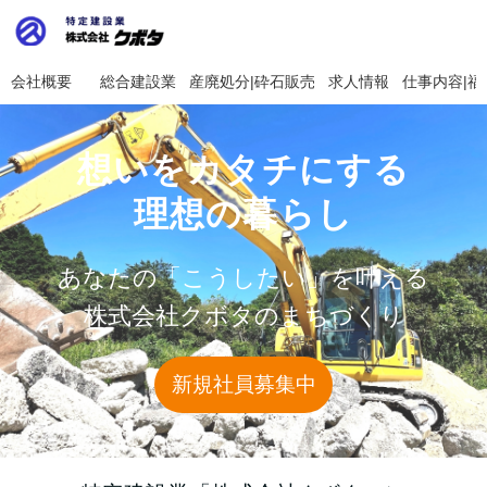
会社概要
総合建設業
産廃処分|砕石販売
求人情報
仕事内容|福
想いをカタチにする
理想の暮らし
あなたの「こうしたい」を叶える
株式会社クボタのまちづくり
新規社員募集中